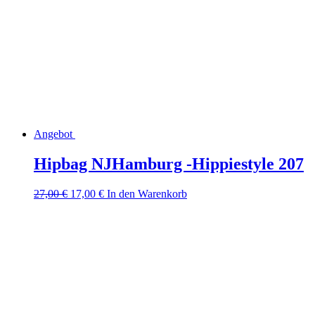
Angebot
Hipbag NJHamburg -Hippiestyle 207
Ursprünglicher
Aktueller
27,00
€
17,00
€
In den Warenkorb
Preis
Preis
war:
ist:
27,00 €
17,00 €.