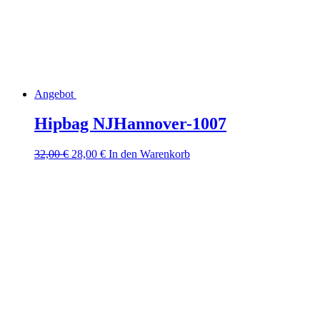
Angebot
Hipbag NJHannover-1007
Ursprünglicher
Aktueller
32,00
€
28,00
€
In den Warenkorb
Preis
Preis
war:
ist:
32,00 €
28,00 €.