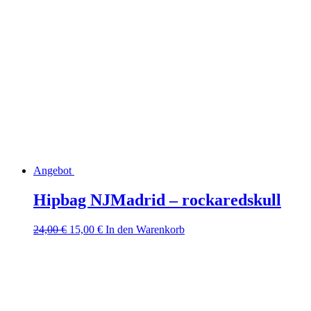
Angebot
Hipbag NJMadrid – rockaredskull
Ursprünglicher
Aktueller
24,00
€
15,00
€
In den Warenkorb
Preis
Preis
war:
ist:
24,00 €
15,00 €.