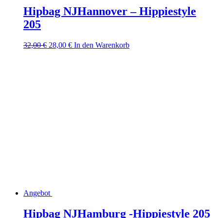
Hipbag NJHannover – Hippiestyle
205
Ursprünglicher
Aktueller
32,00
€
28,00
€
In den Warenkorb
Preis
Preis
war:
ist:
32,00 €
28,00 €.
Angebot
Hipbag NJHamburg -Hippiestyle 205