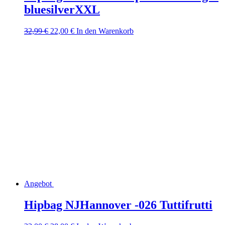
bluesilverXXL
Ursprünglicher
Aktueller
32,99
€
22,00
€
In den Warenkorb
Preis
Preis
war:
ist:
32,99 €
22,00 €.
Angebot
Hipbag NJHannover -026 Tuttifrutti