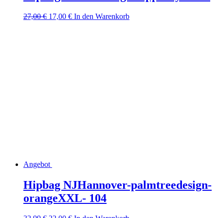
Ursprünglicher
Aktueller
27,00
€
17,00
€
In den Warenkorb
Preis
Preis
war:
ist:
27,00 €
17,00 €.
Angebot
Hipbag NJHannover-palmtreedesign-
orangeXXL- 104
Ursprünglicher
Aktueller