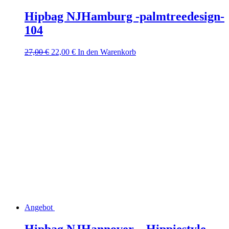
Hipbag NJHamburg -palmtreedesign-
104
Ursprünglicher
Aktueller
27,00
€
22,00
€
In den Warenkorb
Preis
Preis
war:
ist:
27,00 €
22,00 €.
Angebot
Hipbag NJHannover – Hippiestyle