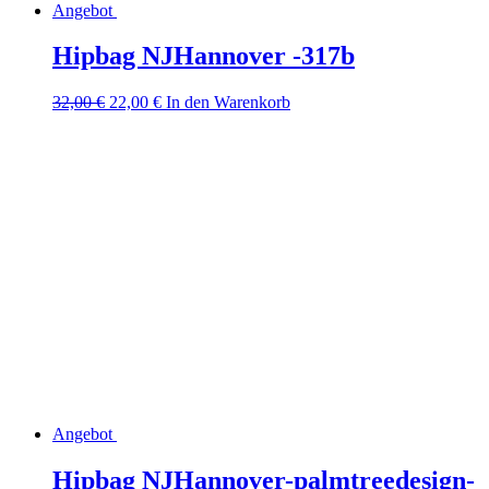
Angebot
Hipbag NJHannover -317b
Ursprünglicher
Aktueller
32,00
€
22,00
€
In den Warenkorb
Preis
Preis
war:
ist:
32,00 €
22,00 €.
Angebot
Hipbag NJHannover-palmtreedesign-