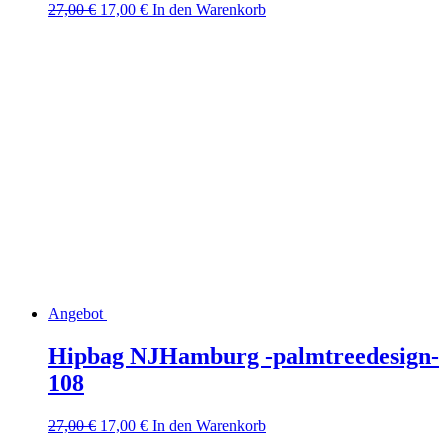
Ursprünglicher
Aktueller
27,00
€
17,00
€
In den Warenkorb
Preis
Preis
war:
ist:
27,00 €
17,00 €.
Angebot
Hipbag NJHamburg -palmtreedesign-
108
Ursprünglicher
Aktueller
27,00
€
17,00
€
In den Warenkorb
Preis
Preis