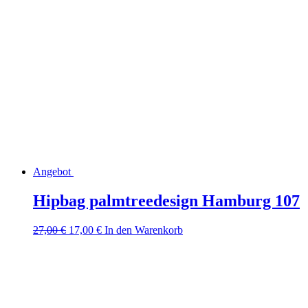
Angebot
Hipbag palmtreedesign Hamburg 107
Ursprünglicher
Aktueller
27,00
€
17,00
€
In den Warenkorb
Preis
Preis
war:
ist:
27,00 €
17,00 €.