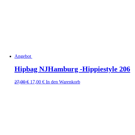
Angebot
Hipbag NJHamburg -Hippiestyle 206
Ursprünglicher
Aktueller
27,00
€
17,00
€
In den Warenkorb
Preis
Preis
war:
ist:
27,00 €
17,00 €.