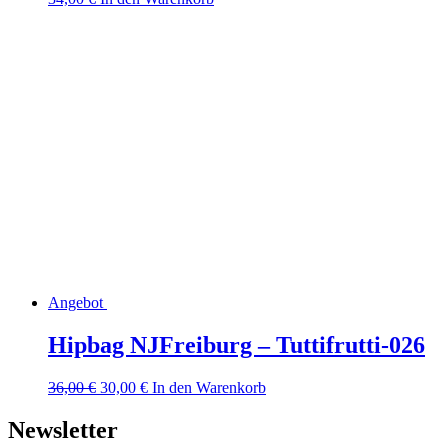
Angebot
Hipbag NJFreiburg – Tuttifrutti-026
Ursprünglicher
Aktueller
36,00
€
30,00
€
In den Warenkorb
Preis
Preis
war:
ist:
Newsletter
36,00 €
30,00 €.