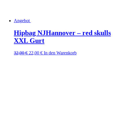
Angebot
Hipbag NJHannover – red skulls
XXL Gurt
Ursprünglicher
Aktueller
32,00
€
22,00
€
In den Warenkorb
Preis
Preis
war:
ist:
32,00 €
22,00 €.