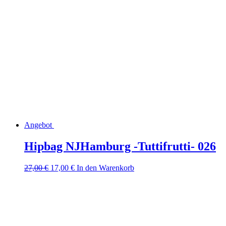
Angebot
Hipbag NJHamburg -Tuttifrutti- 026
Ursprünglicher
Aktueller
27,00
€
17,00
€
In den Warenkorb
Preis
Preis
war:
ist:
27,00 €
17,00 €.