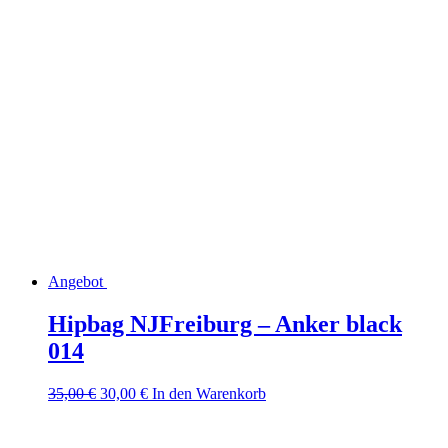
war:
ist:
27,00 €
17,00 €.
Angebot
Hipbag NJFreiburg – Anker black
014
Ursprünglicher
Aktueller
35,00
€
30,00
€
In den Warenkorb
Preis
Preis
war:
ist:
35,00 €
30,00 €.