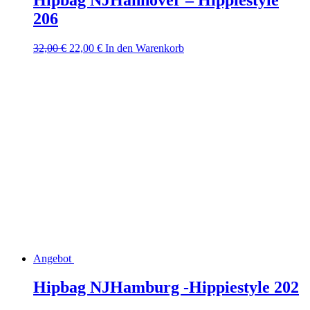
206
Ursprünglicher
Aktueller
32,00
€
22,00
€
In den Warenkorb
Preis
Preis
war:
ist:
32,00 €
22,00 €.
Angebot
Hipbag NJHamburg -Hippiestyle 202