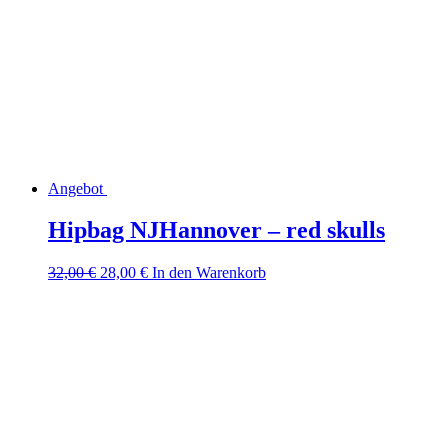
Angebot
Hipbag NJHannover – red skulls
Ursprünglicher
Aktueller
32,00
€
28,00
€
In den Warenkorb
Preis
Preis
war:
ist:
32,00 €
28,00 €.