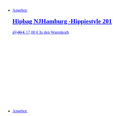
Angebot
Hipbag NJHamburg -Hippiestyle 201
Ursprünglicher
Aktueller
27,00
€
17,00
€
In den Warenkorb
Preis
Preis
war:
ist:
27,00 €
17,00 €.
Angebot