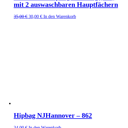
mit 2 auswaschbaren Hauptfächern
Ursprünglicher
Aktueller
35,00
€
30,00
€
In den Warenkorb
Preis
Preis
war:
ist:
35,00 €
30,00 €.
Hipbag NJHannover – 862
34,00
€
In den Warenkorb