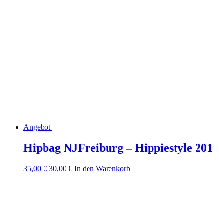
35,00 €
30,00 €.
Angebot
Hipbag NJFreiburg – Hippiestyle 201
Ursprünglicher
Aktueller
35,00
€
30,00
€
In den Warenkorb
Preis
Preis
war:
ist:
35,00 €
30,00 €.