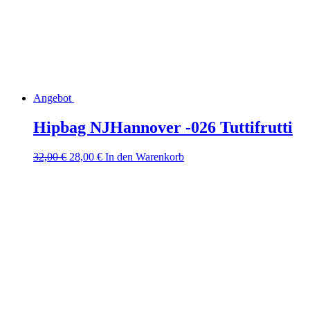
Angebot
Hipbag NJHannover -026 Tuttifrutti
Ursprünglicher
Aktueller
32,00
€
28,00
€
In den Warenkorb
Preis
Preis
war:
ist:
32,00 €
28,00 €.