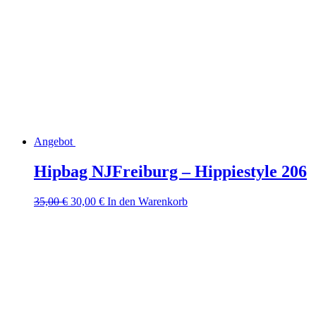
Angebot
Hipbag NJFreiburg – Hippiestyle 206
Ursprünglicher
Aktueller
35,00
€
30,00
€
In den Warenkorb
Preis
Preis
war:
ist:
35,00 €
30,00 €.