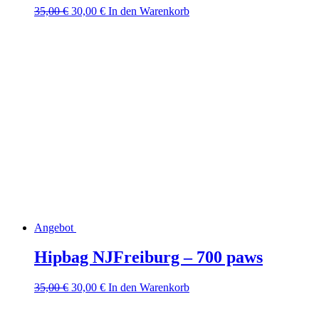
Ursprünglicher
Aktueller
35,00
€
30,00
€
In den Warenkorb
Preis
Preis
war:
ist:
35,00 €
30,00 €.
Angebot
Hipbag NJFreiburg – 700 paws
Ursprünglicher
Aktueller
35,00
€
30,00
€
In den Warenkorb
Preis
Preis
war:
ist: