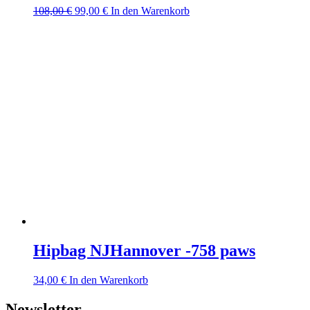
Ursprünglicher
Aktueller
108,00
€
99,00
€
In den Warenkorb
Preis
Preis
war:
ist:
108,00 €
99,00 €.
Hipbag NJHannover -758 paws
34,00
€
In den Warenkorb
Newsletter