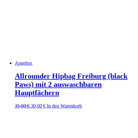
Angebot
Allrounder Hipbag Freiburg (black
Paws) mit 2 auswaschbaren
Hauptfächern
Ursprünglicher
Aktueller
35,00
€
30,00
€
In den Warenkorb
Preis
Preis
war:
ist:
35,00 €
30,00 €.