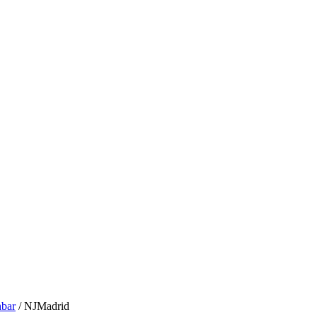
hbar
/ NJMadrid