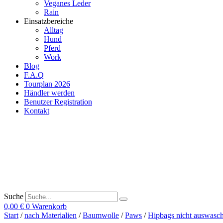
Veganes Leder
Rain
Einsatzbereiche
Alltag
Hund
Pferd
Work
Blog
F.A.Q
Tourplan 2026
Händler werden
Benutzer Registration
Kontakt
Suche
0,00
€
0
Warenkorb
Start
/
nach Materialien
/
Baumwolle
/
Paws
/
Hipbags nicht auswasc