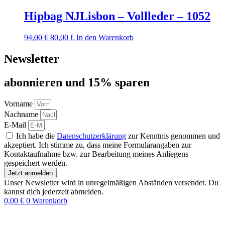
Hipbag NJLisbon – Vollleder – 1052
Ursprünglicher
Aktueller
94,00
€
80,00
€
In den Warenkorb
Preis
Preis
war:
ist:
Newsletter
94,00 €
80,00 €.
abon­nie­ren und 15% sparen
Vorname
Nachname
E-Mail
Ich habe die
Datenschutzerklärung
zur Kenntnis genommen und
akzeptiert. Ich stimme zu, dass meine Formularangaben zur
Kontaktaufnahme bzw. zur Bearbeitung meines Anliegens
gespeichert werden.
Jetzt anmelden
Unser Newsletter wird in unregelmäßigen Abständen versendet. Du
kannst dich jederzeit abmelden.
0,00
€
0
Warenkorb