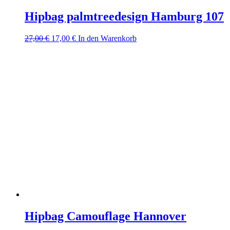
Hipbag palmtreedesign Hamburg 107
Ursprünglicher
Aktueller
27,00
€
17,00
€
In den Warenkorb
Preis
Preis
war:
ist:
27,00 €
17,00 €.
Hipbag Camouflage Hannover