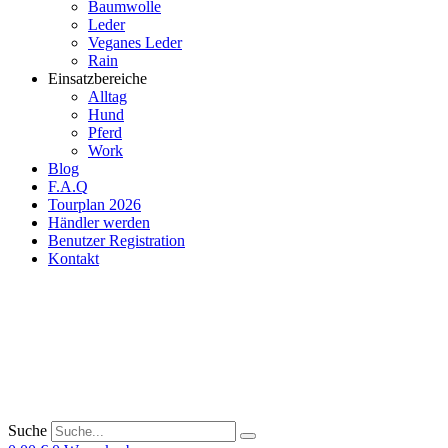
Baumwolle
Leder
Veganes Leder
Rain
Einsatzbereiche
Alltag
Hund
Pferd
Work
Blog
F.A.Q
Tourplan 2026
Händler werden
Benutzer Registration
Kontakt
Suche