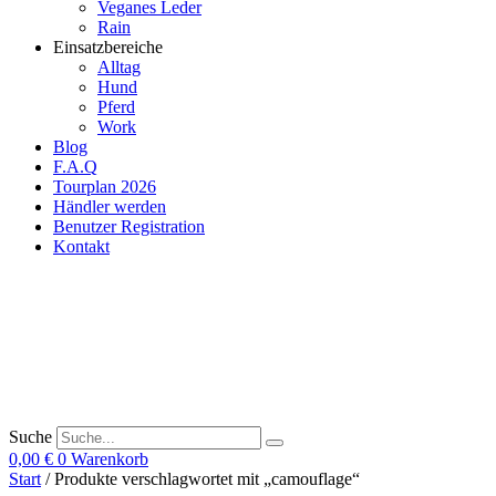
Veganes Leder
Rain
Einsatzbereiche
Alltag
Hund
Pferd
Work
Blog
F.A.Q
Tourplan 2026
Händler werden
Benutzer Registration
Kontakt
Suche
0,00
€
0
Warenkorb
Start
/ Produkte verschlagwortet mit „camouflage“