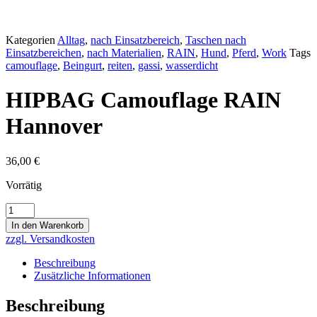
Kategorien
Alltag
,
nach Einsatzbereich
,
Taschen nach
Einsatzbereichen
,
nach Materialien
,
RAIN
,
Hund
,
Pferd
,
Work
Tags
camouflage
,
Beingurt
,
reiten
,
gassi
,
wasserdicht
HIPBAG Camouflage RAIN
Hannover
36,00
€
Vorrätig
HIPBAG
Camouflage
In den Warenkorb
RAIN
zzgl. Versandkosten
Hannover
Menge
Beschreibung
Zusätzliche Informationen
Beschreibung