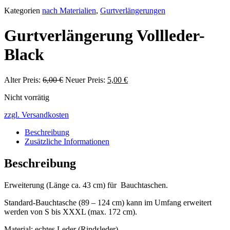
Kategorien
nach Materialien
,
Gurtverlängerungen
Gurtverlängerung Vollleder-
Black
Alter Preis:
6,00
€
Ursprünglicher
Neuer Preis:
5,00
€
Aktueller
Preis
Preis
Nicht vorrätig
war:
ist:
6,00 €
5,00 €.
zzgl. Versandkosten
Beschreibung
Zusätzliche Informationen
Beschreibung
Erweiterung (Länge ca. 43 cm) für Bauchtaschen.
Standard-Bauchtasche (89 – 124 cm) kann im Umfang erweitert
werden von S bis XXXL (max. 172 cm).
Material: echtes Leder (Rindsleder).