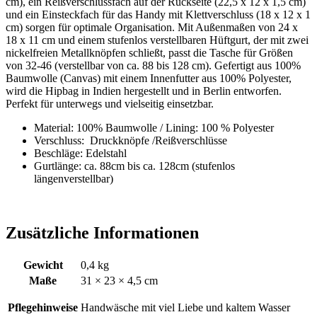
cm), ein Reißverschlussfach auf der Rückseite (22,5 x 12 x 1,5 cm)
und ein Einsteckfach für das Handy mit Klettverschluss (18 x 12 x 1
cm) sorgen für optimale Organisation. Mit Außenmaßen von 24 x
18 x 11 cm und einem stufenlos verstellbaren Hüftgurt, der mit zwei
nickelfreien Metallknöpfen schließt, passt die Tasche für Größen
von 32-46 (verstellbar von ca. 88 bis 128 cm). Gefertigt aus 100%
Baumwolle (Canvas) mit einem Innenfutter aus 100% Polyester,
wird die Hipbag in Indien hergestellt und in Berlin entworfen.
Perfekt für unterwegs und vielseitig einsetzbar.
Material: 100% Baumwolle / Lining: 100 % Polyester
Verschluss: Druckknöpfe /Reißverschlüsse
Beschläge: Edelstahl
Gurtlänge: ca. 88cm bis ca. 128cm (stufenlos
längenverstellbar)
Zusätzliche Informationen
Gewicht
0,4 kg
Maße
31 × 23 × 4,5 cm
Pflegehinweise
Handwäsche mit viel Liebe und kaltem Wasser