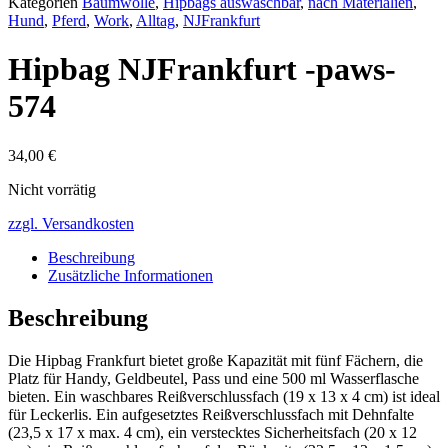
Kategorien
Baumwolle
,
Hipbags auswaschbar
,
nach Materialien
,
Hund
,
Pferd
,
Work
,
Alltag
,
NJFrankfurt
Hipbag NJFrankfurt -paws-
574
34,00
€
Nicht vorrätig
zzgl. Versandkosten
Beschreibung
Zusätzliche Informationen
Beschreibung
Die Hipbag Frankfurt bietet große Kapazität mit fünf Fächern, die
Platz für Handy, Geldbeutel, Pass und eine 500 ml Wasserflasche
bieten. Ein waschbares Reißverschlussfach (19 x 13 x 4 cm) ist ideal
für Leckerlis. Ein aufgesetztes Reißverschlussfach mit Dehnfalte
(23,5 x 17 x max. 4 cm), ein verstecktes Sicherheitsfach (20 x 12