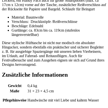
Leckerli, ein Handy Fach auch für große Smartphones (max. ca
17cm x 12cm) vorne auf der Tasche, zusätzlicher Reißverschluss auf
der Rückseite für Papiere und Bargeld. Schlaufe für Beingurt
Material: Baumwolle
Verschluss: Druckknöpfe /Reißverschlüsse
Beschläge: Edelstahl
Gurtlänge: ca. 83cm bis ca. 119cm (stufenlos
längenverstellbar)
Diese stylische Hüfttasche ist nicht nur modisch ein absoluter
Hingucker, sondern ebenfalls ein praktischer und sicherer Begleiter
z. B. für ausgiebige Spaziergänge mit unseren lieben Vierbeinern,
im Urlaub, auf Fahrrad- und Reitausflügen. Auch für
Festivalbesuche und zum Ausgehen eignen sie sich auf Grund ihres
Designs hervorragend.
Zusätzliche Informationen
Gewicht
0,4 kg
Maße
31 × 23 × 4,5 cm
Pflegehinweise
Handwäsche mit viel Liebe und kaltem Wasser