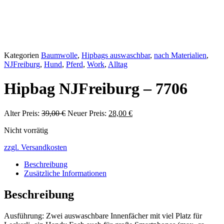
Kategorien
Baumwolle
,
Hipbags auswaschbar
,
nach Materialien
,
NJFreiburg
,
Hund
,
Pferd
,
Work
,
Alltag
Hipbag NJFreiburg – 7706
Alter Preis:
39,00
€
Ursprünglicher
Neuer Preis:
28,00
€
Aktueller
Preis
Preis
Nicht vorrätig
war:
ist:
39,00 €
28,00 €.
zzgl. Versandkosten
Beschreibung
Zusätzliche Informationen
Beschreibung
Ausführung: Zwei auswaschbare Innenfächer mit viel Platz für