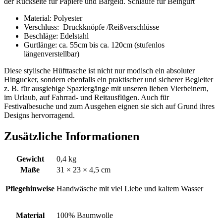
der Rückseite für Papiere und Bargeld. Schlaufe für Beingurt
Material: Polyester
Verschluss: Druckknöpfe /Reißverschlüsse
Beschläge: Edelstahl
Gurtlänge: ca. 55cm bis ca. 120cm (stufenlos
längenverstellbar)
Diese stylische Hüfttasche ist nicht nur modisch ein absoluter
Hingucker, sondern ebenfalls ein praktischer und sicherer Begleiter
z. B. für ausgiebige Spaziergänge mit unseren lieben Vierbeinern,
im Urlaub, auf Fahrrad- und Reitausflügen. Auch für
Festivalbesuche und zum Ausgehen eignen sie sich auf Grund ihres
Designs hervorragend.
Zusätzliche Informationen
Gewicht
0,4 kg
Maße
31 × 23 × 4,5 cm
Pflegehinweise
Handwäsche mit viel Liebe und kaltem Wasser
Material
100% Baumwolle