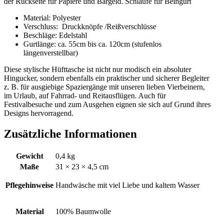
der Rückseite für Papiere und Bargeld. Schlaufe für Beingurt
Material: Polyester
Verschluss: Druckknöpfe /Reißverschlüsse
Beschläge: Edelstahl
Gurtlänge: ca. 55cm bis ca. 120cm (stufenlos
längenverstellbar)
Diese stylische Hüfttasche ist nicht nur modisch ein absoluter
Hingucker, sondern ebenfalls ein praktischer und sicherer Begleiter
z. B. für ausgiebige Spaziergänge mit unseren lieben Vierbeinern,
im Urlaub, auf Fahrrad- und Reitausflügen. Auch für
Festivalbesuche und zum Ausgehen eignen sie sich auf Grund ihres
Designs hervorragend.
Zusätzliche Informationen
Gewicht
0,4 kg
Maße
31 × 23 × 4,5 cm
Pflegehinweise
Handwäsche mit viel Liebe und kaltem Wasser
Material
100% Baumwolle