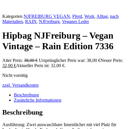
Kategorien
NJFREIBURG VEGAN
,
Pferd
,
Work
,
Alltag
,
nach
Materialien
,
RAIN
,
NJFreiburg
,
Veganes Leder
Hipbag NJFreiburg – Vegan
Vintage – Rain Edition 7336
Alter Preis:
38,00
€
Ursprünglicher Preis war: 38,00 €
Neuer Preis:
32,00
€
Aktueller Preis ist: 32,00 €.
Nicht vorrätig
zzgl. Versandkosten
Beschreibung
Zusätzliche Informationen
Beschreibung
Ausführung: Zwei auswaschbare Innenfächer mit viel Platz für