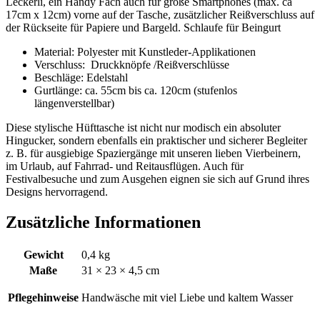
Leckerli, ein Handy Fach auch für große Smartphones (max. ca
17cm x 12cm) vorne auf der Tasche, zusätzlicher Reißverschluss auf
der Rückseite für Papiere und Bargeld. Schlaufe für Beingurt
Material: Polyester mit Kunstleder-Applikationen
Verschluss: Druckknöpfe /Reißverschlüsse
Beschläge: Edelstahl
Gurtlänge: ca. 55cm bis ca. 120cm (stufenlos
längenverstellbar)
Diese stylische Hüfttasche ist nicht nur modisch ein absoluter
Hingucker, sondern ebenfalls ein praktischer und sicherer Begleiter
z. B. für ausgiebige Spaziergänge mit unseren lieben Vierbeinern,
im Urlaub, auf Fahrrad- und Reitausflügen. Auch für
Festivalbesuche und zum Ausgehen eignen sie sich auf Grund ihres
Designs hervorragend.
Zusätzliche Informationen
Gewicht
0,4 kg
Maße
31 × 23 × 4,5 cm
Pflegehinweise
Handwäsche mit viel Liebe und kaltem Wasser