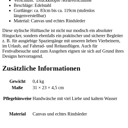
Verschluss: Druckknöpfe /Reißverschlüsse
Beschläge: Edelstahl
Gurtlänge: ca. 83cm bis ca. 119cm (stufenlos
längenverstellbar)
Material: Canvas und echtes Rindsleder
Diese stylische Hüfttasche ist nicht nur modisch ein absoluter
Hingucker, sondern ebenfalls ein praktischer und sicherer Begleiter
z. B. für ausgiebige Spaziergänge mit unseren lieben Vierbeinern,
im Urlaub, auf Fahrrad- und Reitausflügen. Auch für
Festivalbesuche und zum Ausgehen eignen sie sich auf Grund ihres
Designs hervorragend.
Zusätzliche Informationen
Gewicht
0,4 kg
Maße
31 × 23 × 4,5 cm
Pflegehinweise
Handwäsche mit viel Liebe und kaltem Wasser
Material
Canvas und echtes Rindsleder