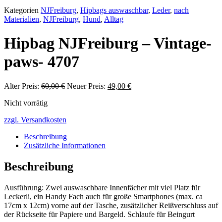
Kategorien
NJFreiburg
,
Hipbags auswaschbar
,
Leder
,
nach
Materialien
,
NJFreiburg
,
Hund
,
Alltag
Hipbag NJFreiburg – Vintage-
paws- 4707
Alter Preis:
60,00
€
Ursprünglicher
Neuer Preis:
49,00
€
Aktueller
Preis
Preis
Nicht vorrätig
war:
ist:
60,00 €
49,00 €.
zzgl. Versandkosten
Beschreibung
Zusätzliche Informationen
Beschreibung
Ausführung: Zwei auswaschbare Innenfächer mit viel Platz für
Leckerli, ein Handy Fach auch für große Smartphones (max. ca
17cm x 12cm) vorne auf der Tasche, zusätzlicher Reißverschluss auf
der Rückseite für Papiere und Bargeld. Schlaufe für Beingurt