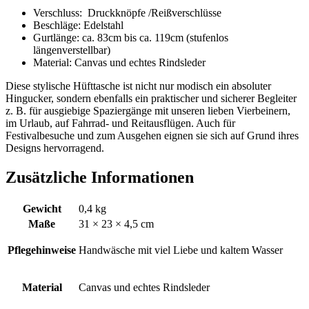
Verschluss: Druckknöpfe /Reißverschlüsse
Beschläge: Edelstahl
Gurtlänge: ca. 83cm bis ca. 119cm (stufenlos
längenverstellbar)
Material: Canvas und echtes Rindsleder
Diese stylische Hüfttasche ist nicht nur modisch ein absoluter
Hingucker, sondern ebenfalls ein praktischer und sicherer Begleiter
z. B. für ausgiebige Spaziergänge mit unseren lieben Vierbeinern,
im Urlaub, auf Fahrrad- und Reitausflügen. Auch für
Festivalbesuche und zum Ausgehen eignen sie sich auf Grund ihres
Designs hervorragend.
Zusätzliche Informationen
Gewicht
0,4 kg
Maße
31 × 23 × 4,5 cm
Pflegehinweise
Handwäsche mit viel Liebe und kaltem Wasser
Material
Canvas und echtes Rindsleder