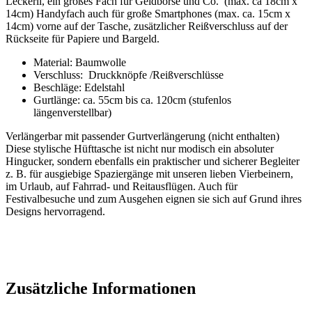
Leckerli, ein großes Fach für Geldbörse und Co. (max. ca 18cm x
14cm) Handyfach auch für große Smartphones (max. ca. 15cm x
14cm) vorne auf der Tasche, zusätzlicher Reißverschluss auf der
Rückseite für Papiere und Bargeld.
Material: Baumwolle
Verschluss: Druckknöpfe /Reißverschlüsse
Beschläge: Edelstahl
Gurtlänge: ca. 55cm bis ca. 120cm (stufenlos
längenverstellbar)
Verlängerbar mit passender Gurtverlängerung (nicht enthalten)
Diese stylische Hüfttasche ist nicht nur modisch ein absoluter
Hingucker, sondern ebenfalls ein praktischer und sicherer Begleiter
z. B. für ausgiebige Spaziergänge mit unseren lieben Vierbeinern,
im Urlaub, auf Fahrrad- und Reitausflügen. Auch für
Festivalbesuche und zum Ausgehen eignen sie sich auf Grund ihres
Designs hervorragend.
Zusätzliche Informationen