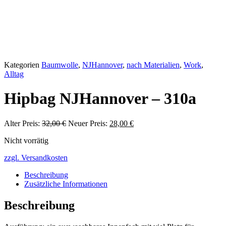
Kategorien
Baumwolle
,
NJHannover
,
nach Materialien
,
Work
,
Alltag
Hipbag NJHannover – 310a
Ursprünglicher
Aktueller
Alter Preis:
32,00
€
Neuer Preis:
28,00
€
Preis
Preis
Nicht vorrätig
war:
ist:
32,00 €
28,00 €.
zzgl. Versandkosten
Beschreibung
Zusätzliche Informationen
Beschreibung