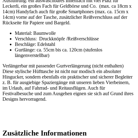
Ausführung: ein auswaschbares Innenfach mit viel Platz für
Leckerli, ein großes Fach für Geldbörse und Co. (max. ca 18cm x
14cm) Handyfach auch für große Smartphones (max. ca. 15cm x
14cm) vorne auf der Tasche, zusätzlicher Reißverschluss auf der
Rückseite für Papiere und Bargeld.
Material: Baumwolle
Verschluss: Druckknöpfe /Reißverschlüsse
Beschläge: Edelstahl
Gurtlänge: ca. 55cm bis ca. 120cm (stufenlos
längenverstellbar)
Verlängerbar mit passender Gurtverlängerung (nicht enthalten)
Diese stylische Hüfttasche ist nicht nur modisch ein absoluter
Hingucker, sondern ebenfalls ein praktischer und sicherer Begleiter
z. B. für ausgiebige Spaziergänge mit unseren lieben Vierbeinern,
im Urlaub, auf Fahrrad- und Reitausflügen. Auch für
Festivalbesuche und zum Ausgehen eignen sie sich auf Grund ihres
Designs hervorragend.
Zusätzliche Informationen