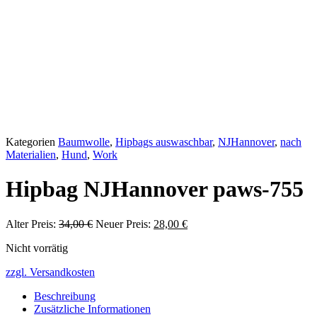
Kategorien
Baumwolle
,
Hipbags auswaschbar
,
NJHannover
,
nach
Materialien
,
Hund
,
Work
Hipbag NJHannover paws-755
Alter Preis:
34,00
€
Ursprünglicher
Neuer Preis:
28,00
€
Aktueller
Preis
Preis
Nicht vorrätig
war:
ist:
34,00 €
28,00 €.
zzgl. Versandkosten
Beschreibung
Zusätzliche Informationen