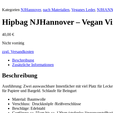
Kategorien
NJHannover
,
nach Materialien
,
Veganes Leder
,
NJHAN
Hipbag NJHannover – Vegan Vi
40,00
€
Nicht vorrätig
zzgl. Versandkosten
Beschreibung
Zusätzliche Informationen
Beschreibung
Ausführung: Zwei auswaschbare Innenfächer mit viel Platz für Lecke
für Papiere und Bargeld. Schlaufe für Beingurt
Material: Baumwolle
Verschluss: Druckknöpfe /Reißverschlüsse
Beschläge: Edelstahl
Gurtlänge: ca. 55cm bis ca. 120cm (stufenlos längenverstellbar)