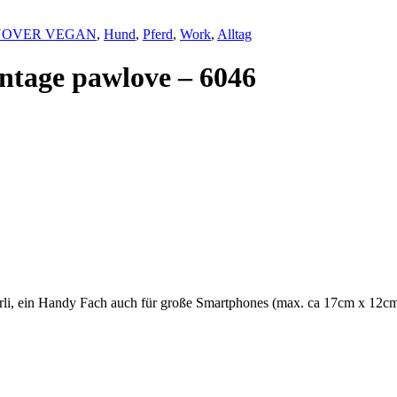
NOVER VEGAN
,
Hund
,
Pferd
,
Work
,
Alltag
ntage pawlove – 6046
rli, ein Handy Fach auch für große Smartphones (max. ca 17cm x 12cm) 