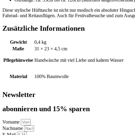
Diese stylische Hüfttasche ist nicht nur modisch ein absoluter Hinguck
Fahrrad- und Reitausflügen. Auch für Festivalbesuche und zum Ausge
Zusätzliche Informationen
Gewicht
0,4 kg
Maße
31 × 23 × 4,5 cm
Pflegehinweise
Handwäsche mit viel Liebe und kaltem Wasser
Material
100% Baumwolle
Newsletter
abon­nie­ren und 15% sparen
Vorname
Nachname
E-Mail