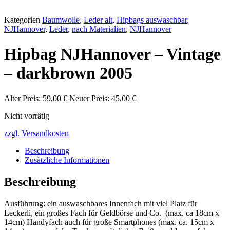
Kategorien
Baumwolle
,
Leder alt
,
Hipbags auswaschbar
,
NJHannover
,
Leder
,
nach Materialien
,
NJHannover
Hipbag NJHannover – Vintage
– darkbrown 2005
Alter Preis:
59,00
€
Ursprünglicher
Neuer Preis:
45,00
€
Aktueller
Preis
Preis
Nicht vorrätig
war:
ist:
59,00 €
45,00 €.
zzgl. Versandkosten
Beschreibung
Zusätzliche Informationen
Beschreibung
Ausführung: ein auswaschbares Innenfach mit viel Platz für
Leckerli, ein großes Fach für Geldbörse und Co. (max. ca 18cm x
14cm) Handyfach auch für große Smartphones (max. ca. 15cm x