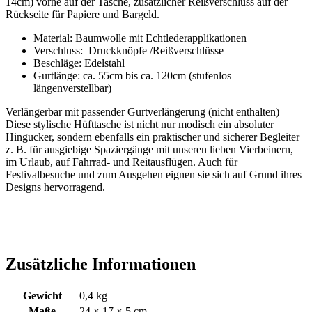
14cm) vorne auf der Tasche, zusätzlicher Reißverschluss auf der
Rückseite für Papiere und Bargeld.
Material: Baumwolle mit Echtlederapplikationen
Verschluss: Druckknöpfe /Reißverschlüsse
Beschläge: Edelstahl
Gurtlänge: ca. 55cm bis ca. 120cm (stufenlos
längenverstellbar)
Verlängerbar mit passender Gurtverlängerung (nicht enthalten)
Diese stylische Hüfttasche ist nicht nur modisch ein absoluter
Hingucker, sondern ebenfalls ein praktischer und sicherer Begleiter
z. B. für ausgiebige Spaziergänge mit unseren lieben Vierbeinern,
im Urlaub, auf Fahrrad- und Reitausflügen. Auch für
Festivalbesuche und zum Ausgehen eignen sie sich auf Grund ihres
Designs hervorragend.
Zusätzliche Informationen
Gewicht
0,4 kg
Maße
24 × 17 × 5 cm