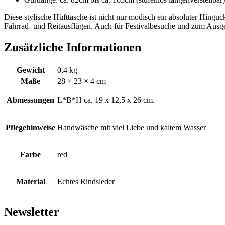
Diese stylische Hüfttasche ist nicht nur modisch ein absoluter Hinguck
Fahrrad- und Reitausflügen. Auch für Festivalbesuche und zum Ausge
Zusätzliche Informationen
Gewicht
0,4 kg
Maße
28 × 23 × 4 cm
Abmessungen
L*B*H ca. 19 x 12,5 x 26 cm.
Pflegehinweise
Handwäsche mit viel Liebe und kaltem Wasser
Farbe
red
Material
Echtes Rindsleder
Newsletter