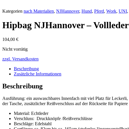
Kategorien
nach Materialien
,
NJHannover
,
Hund
,
Pferd
,
Work
,
UNI
Hipbag NJHannover – Vollleder
104,00
€
Nicht vorrätig
zzgl. Versandkosten
Beschreibung
Zusätzliche Informationen
Beschreibung
Ausführung: ein auswaschbares Innenfach mit viel Platz für Leckerl
der Tasche, zusätzlicher Reißverschluss auf der Rückseite für Papiere
Material: Echtleder
Verschluss: Druckknöpfe /Reißverschlüsse
Beschläge: Edelstahl
Gurtlänge: ca. 82cm bis ca. 165cm (stufenlos längenverstellbar)