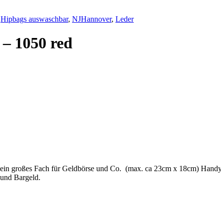
,
Hipbags auswaschbar
,
NJHannover
,
Leder
 – 1050 red
i, ein großes Fach für Geldbörse und Co. (max. ca 23cm x 18cm) Hand
 und Bargeld.