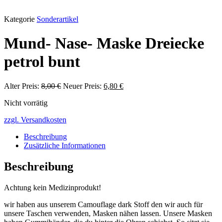
Kategorie
Sonderartikel
Mund- Nase- Maske Dreiecke
petrol bunt
Ursprünglicher
Aktueller
Alter Preis:
8,00
€
Neuer Preis:
6,80
€
Preis
Preis
Nicht vorrätig
war:
ist:
8,00 €
6,80 €.
zzgl. Versandkosten
Beschreibung
Zusätzliche Informationen
Beschreibung
Achtung kein Medizinprodukt!
wir haben aus unserem Camouflage dark Stoff den wir auch für
unsere Taschen verwenden, Masken nähen lassen. Unsere Masken