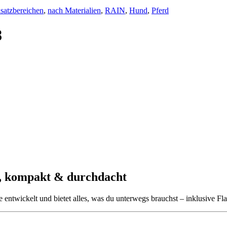
satzbereichen
,
nach Materialien
,
RAIN
,
Hund
,
Pferd
8
h, kompakt & durchdacht
 entwickelt und bietet alles, was du unterwegs brauchst – inklusive F