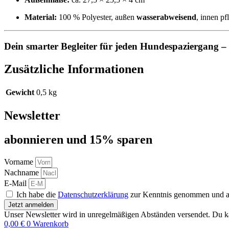
Material:
100 % Polyester, außen
wasserabweisend
, innen pf
Dein smarter Begleiter für jeden Hundespaziergang – f
Zusätzliche Informationen
Gewicht
0,5 kg
Newsletter
abon­nie­ren und 15% sparen
Vorname
Nachname
E-Mail
Ich habe die
Datenschutzerklärung
zur Kenntnis genommen und akz
Jetzt anmelden
Unser Newsletter wird in unregelmäßigen Abständen versendet. Du ka
0,00
€
0
Warenkorb