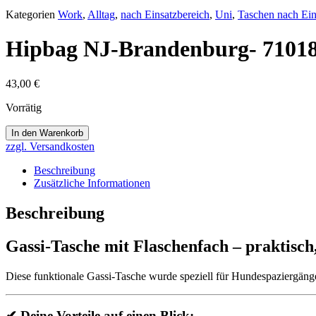
Kategorien
Work
,
Alltag
,
nach Einsatzbereich
,
Uni
,
Taschen nach Ein
Hipbag NJ-Brandenburg- 7101
43,00
€
Vorrätig
Hipbag
In den Warenkorb
NJ-
zzgl. Versandkosten
Brandenburg-
71018
Beschreibung
Menge
Zusätzliche Informationen
Beschreibung
Gassi-Tasche mit Flaschenfach – praktisc
Diese funktionale Gassi-Tasche wurde speziell für Hundespaziergänge
✔ Deine Vorteile auf einen Blick: