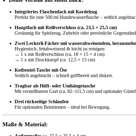
Integriertes Flaschenfach mit Kordelzug
Perfekt für eine 500 ml Hundewasserflasche – seitlich angebra
Hauptfach mit Reißverschluss (ca. 23,5 × 25,5 cm)
Geräumig für Spielzeug, Zubehör oder persönliche Gegenständ
Zwei Leckerli-Fächer mit wasserabweisendem, herausneh
Hygienisch, fettabweisend & leicht zu reinigen:
→ 1 x mit Reißverschluss (ca. 18 × 15 × 4 cm)
→ 1 x mit Druckknopf (ca. 12,5 × 15 cm)
Kotbeutel-Tasche mit Öse
Seitlich angebracht – schnell griffbereit und diskret.
Tragbar als Hüft- oder Umhängetasche
Mit verstellbarem Gurt (ca. 82–111,5 cm) und optionaler Gürte
Drei rückseitige Schlaufen
Für optionalen Beinriemen – ideal bei Bewegung.
Maße & Material:
Außenmaße:
ca. 27,5 × 25,5 × 4 cm