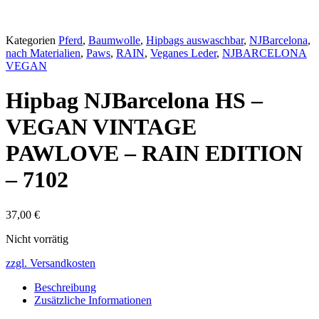
Kategorien
Pferd
,
Baumwolle
,
Hipbags auswaschbar
,
NJBarcelona
,
nach Materialien
,
Paws
,
RAIN
,
Veganes Leder
,
NJBARCELONA
VEGAN
Hipbag NJBarcelona HS –
VEGAN VINTAGE
PAWLOVE – RAIN EDITION
– 7102
37,00
€
Nicht vorrätig
zzgl. Versandkosten
Beschreibung
Zusätzliche Informationen