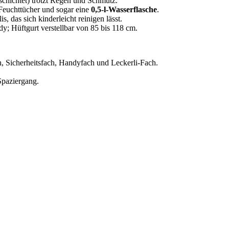
hichtet) trotzt Regen und Schmutz.
Feuchttücher und sogar eine
0,5-l-Wasserflasche
.
s, das sich kinderleicht reinigen lässt.
y; Hüftgurt verstellbar von 85 bis 118 cm.
h, Sicherheitsfach, Handyfach und Leckerli-Fach.
Spaziergang.