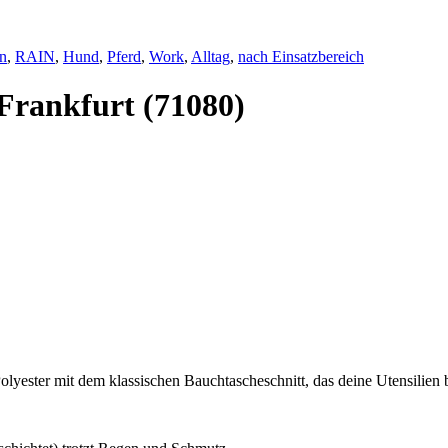
en
,
RAIN
,
Hund
,
Pferd
,
Work
,
Alltag
,
nach Einsatzbereich
Frankfurt (71080)
lyester mit dem klassischen Bauchtascheschnitt, das deine Utensilien b