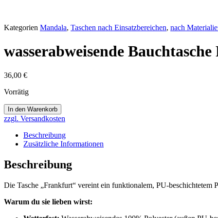
Kategorien
Mandala
,
Taschen nach Einsatzbereichen
,
nach Materiali
wasserabweisende Bauchtasche 
36,00
€
Vorrätig
wasserabweisende
In den Warenkorb
Bauchtasche
zzgl. Versandkosten
Frankfurt
(71080)
Beschreibung
Menge
Zusätzliche Informationen
Beschreibung
Die Tasche „Frankfurt“ vereint ein funktionalem, PU-beschichtetem Po
Warum du sie lieben wirst: