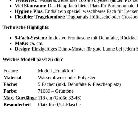
Wetterfest:
Wasserabweisendes 100% Polyester (außen PU-besc
Viel Stauraum:
Das Hauptfach bietet Platz für Portemonnaie, 
Hygiene-Plus:
Enthält ein speziell waschbares Fach für Leckerli
Flexibler Tragekomfort:
Tragbar als Hüfttasche oder Crossbod
Technische Highlights:
5-Fach-System:
Inklusive Fronttasche mit Dehnfalte, Rückfac
Maße:
ca. cm.
Design:
Einzigartiges Ethno-Muster für gute Laune bei jedem 
Welches Modell passt zu dir?
Feature
Modell „Frankfurt“
Material
Wasserabweisendes Polyester
Fächer
5 Fächer (inkl. Dehnfalte & Flaschenplatz)
Farbe:
71080 – Grüntöne
Max. Gurtlänge
118 cm (Größe 32-46)
Besonderheit
Platz für 0,5-l-Flasche