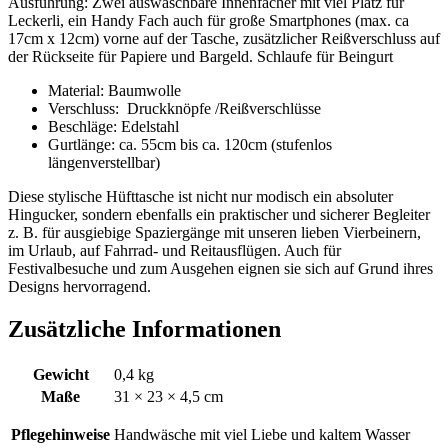
Ausführung: Zwei auswaschbare Innenfächer mit viel Platz für
Leckerli, ein Handy Fach auch für große Smartphones (max. ca
17cm x 12cm) vorne auf der Tasche, zusätzlicher Reißverschluss auf
der Rückseite für Papiere und Bargeld. Schlaufe für Beingurt
Material: Baumwolle
Verschluss: Druckknöpfe /Reißverschlüsse
Beschläge: Edelstahl
Gurtlänge: ca. 55cm bis ca. 120cm (stufenlos
längenverstellbar)
Diese stylische Hüfttasche ist nicht nur modisch ein absoluter
Hingucker, sondern ebenfalls ein praktischer und sicherer Begleiter
z. B. für ausgiebige Spaziergänge mit unseren lieben Vierbeinern,
im Urlaub, auf Fahrrad- und Reitausflügen. Auch für
Festivalbesuche und zum Ausgehen eignen sie sich auf Grund ihres
Designs hervorragend.
Zusätzliche Informationen
Gewicht
0,4 kg
Maße
31 × 23 × 4,5 cm
Pflegehinweise
Handwäsche mit viel Liebe und kaltem Wasser