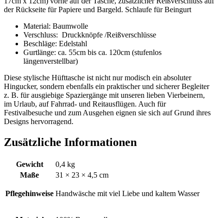
17cm x 12cm) vorne auf der Tasche, zusätzlicher Reißverschluss auf
der Rückseite für Papiere und Bargeld. Schlaufe für Beingurt
Material: Baumwolle
Verschluss: Druckknöpfe /Reißverschlüsse
Beschläge: Edelstahl
Gurtlänge: ca. 55cm bis ca. 120cm (stufenlos
längenverstellbar)
Diese stylische Hüfttasche ist nicht nur modisch ein absoluter
Hingucker, sondern ebenfalls ein praktischer und sicherer Begleiter
z. B. für ausgiebige Spaziergänge mit unseren lieben Vierbeinern,
im Urlaub, auf Fahrrad- und Reitausflügen. Auch für
Festivalbesuche und zum Ausgehen eignen sie sich auf Grund ihres
Designs hervorragend.
Zusätzliche Informationen
Gewicht
0,4 kg
Maße
31 × 23 × 4,5 cm
Pflegehinweise
Handwäsche mit viel Liebe und kaltem Wasser