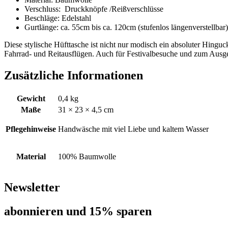
Verschluss: Druckknöpfe /Reißverschlüsse
Beschläge: Edelstahl
Gurtlänge: ca. 55cm bis ca. 120cm (stufenlos längenverstellbar)
Diese stylische Hüfttasche ist nicht nur modisch ein absoluter Hinguck
Fahrrad- und Reitausflügen. Auch für Festivalbesuche und zum Ausge
Zusätzliche Informationen
Gewicht
0,4 kg
Maße
31 × 23 × 4,5 cm
Pflegehinweise
Handwäsche mit viel Liebe und kaltem Wasser
Material
100% Baumwolle
Newsletter
abon­nie­ren und 15% sparen