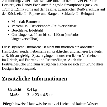
Ausführung: Zwei auswaschbare Innenfächer mit viel Platz für
Leckerli, ein Handy Fach auch für große Smartphones (max. ca
17cm x 12cm) vorne auf der Tasche, zusätzlicher Reißverschluss auf
der Rückseite für Papiere und Bargeld. Schlaufe für Beingurt
Material: Baumwolle
Verschluss: Druckknöpfe /Reißverschlüsse
Beschläge: Edelstahl
Gurtlänge: ca. 55cm bis ca. 120cm (stufenlos
längenverstellbar)
Diese stylische Hüfttasche ist nicht nur modisch ein absoluter
Hingucker, sondern ebenfalls ein praktischer und sicherer Begleiter
z. B. für ausgiebige Spaziergänge mit unseren lieben Vierbeinern,
im Urlaub, auf Fahrrad- und Reitausflügen. Auch für
Festivalbesuche und zum Ausgehen eignen sie sich auf Grund ihres
Designs hervorragend.
Zusätzliche Informationen
Gewicht
0,4 kg
Maße
31 × 23 × 4,5 cm
Pflegehinweise
Handwäsche mit viel Liebe und kaltem Wasser