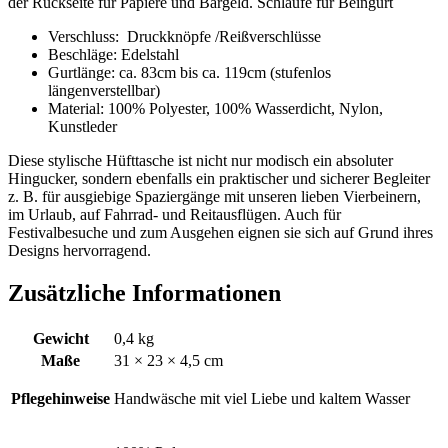
der Rückseite für Papiere und Bargeld. Schlaufe für Beingurt
Verschluss: Druckknöpfe /Reißverschlüsse
Beschläge: Edelstahl
Gurtlänge: ca. 83cm bis ca. 119cm (stufenlos
längenverstellbar)
Material:
100% Polyester, 100% Wasserdicht, Nylon,
Kunstleder
Diese stylische Hüfttasche ist nicht nur modisch ein absoluter
Hingucker, sondern ebenfalls ein praktischer und sicherer Begleiter
z. B. für ausgiebige Spaziergänge mit unseren lieben Vierbeinern,
im Urlaub, auf Fahrrad- und Reitausflügen. Auch für
Festivalbesuche und zum Ausgehen eignen sie sich auf Grund ihres
Designs hervorragend.
Zusätzliche Informationen
Gewicht
0,4 kg
Maße
31 × 23 × 4,5 cm
Pflegehinweise
Handwäsche mit viel Liebe und kaltem Wasser