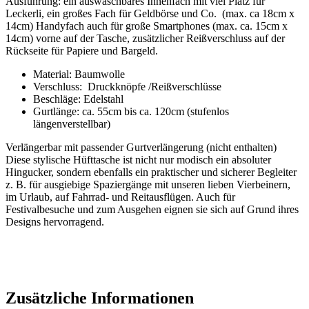
Ausführung: ein auswaschbares Innenfach mit viel Platz für
Leckerli, ein großes Fach für Geldbörse und Co. (max. ca 18cm x
14cm) Handyfach auch für große Smartphones (max. ca. 15cm x
14cm) vorne auf der Tasche, zusätzlicher Reißverschluss auf der
Rückseite für Papiere und Bargeld.
Material: Baumwolle
Verschluss: Druckknöpfe /Reißverschlüsse
Beschläge: Edelstahl
Gurtlänge: ca. 55cm bis ca. 120cm (stufenlos
längenverstellbar)
Verlängerbar mit passender Gurtverlängerung (nicht enthalten)
Diese stylische Hüfttasche ist nicht nur modisch ein absoluter
Hingucker, sondern ebenfalls ein praktischer und sicherer Begleiter
z. B. für ausgiebige Spaziergänge mit unseren lieben Vierbeinern,
im Urlaub, auf Fahrrad- und Reitausflügen. Auch für
Festivalbesuche und zum Ausgehen eignen sie sich auf Grund ihres
Designs hervorragend.
Zusätzliche Informationen