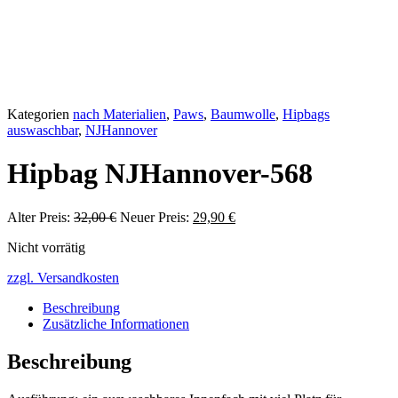
Kategorien
nach Materialien
,
Paws
,
Baumwolle
,
Hipbags
auswaschbar
,
NJHannover
Hipbag NJHannover-568
Alter Preis:
32,00
€
Ursprünglicher
Neuer Preis:
29,90
€
Aktueller
Preis
Preis
Nicht vorrätig
war:
ist:
32,00 €
29,90 €.
zzgl. Versandkosten
Beschreibung
Zusätzliche Informationen
Beschreibung