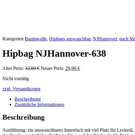
Kategorien
Baumwolle
,
Hipbags auswaschbar
,
NJHannover
,
nach Ma
Hipbag NJHannover-638
Ursprünglicher
Aktueller
Alter Preis:
32,00
€
Neuer Preis:
29,90
€
Preis
Preis
Nicht vorrätig
war:
ist:
32,00 €
29,90 €.
zzgl. Versandkosten
Beschreibung
Zusätzliche Informationen
Beschreibung
Ausführung: ein auswaschbares Innenfach mit viel Platz für Leckerl