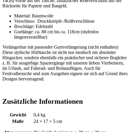
14cm) vorne auf der Tasche, zusätzlicher Reißverschluss auf der
Rückseite für Papiere und Bargeld.
Material: Baumwolle
Verschluss: Druckknöpfe /Reißverschlüsse
Beschläge: Edelstahl
Gurtlänge: ca. 88 cm bis ca. 118cm (stufenlos
längenverstellbar)
Verlängerbar mit passender Gurtverlängerung (nicht enthalten)
Diese stylische Hüfttasche ist nicht nur modisch ein absoluter
Hingucker, sondern ebenfalls ein praktischer und sicherer Begleiter
z. B. für ausgiebige Spaziergänge mit unseren lieben Vierbeinern,
im Urlaub, auf Fahrrad- und Reitausflügen. Auch für
Festivalbesuche und zum Ausgehen eignen sie sich auf Grund ihres
Designs hervorragend.
Zusätzliche Informationen
Gewicht
0,4 kg
Maße
24 × 17 × 5 cm