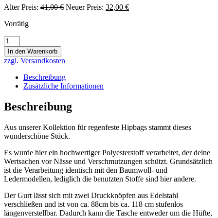
Alter Preis:
41,00
€
Ursprünglicher
Neuer Preis:
32,00
€
Aktueller
Preis
Preis
Vorrätig
war:
ist:
41,00 €
32,00 €.
Hipbag
NJHannover
In den Warenkorb
HS-
zzgl. Versandkosten
VEGAN
VINTAGE
Beschreibung
-
Zusätzliche Informationen
RAIN
EDITION
Beschreibung
-
17337
Aus unserer Kollektion für regenfeste Hipbags stammt dieses
Menge
wunderschöne Stück.
Es wurde hier ein hochwertiger Polyesterstoff verarbeitet, der deine
Wertsachen vor Nässe und Verschmutzungen schützt. Grundsätzlich
ist die Verarbeitung identisch mit den Baumwoll- und
Ledermodellen, lediglich die benutzten Stoffe sind hier andere.
Der Gurt lässt sich mit zwei Druckknöpfen aus Edelstahl
verschließen und ist von ca. 88cm bis ca. 118 cm stufenlos
längenverstellbar. Dadurch kann die Tasche entweder um die Hüfte,