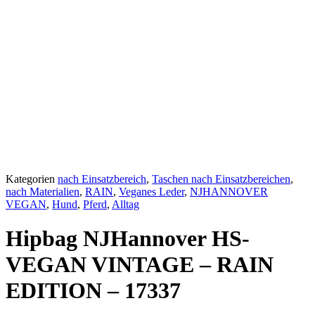
Kategorien
nach Einsatzbereich
,
Taschen nach Einsatzbereichen
,
nach Materialien
,
RAIN
,
Veganes Leder
,
NJHANNOVER
VEGAN
,
Hund
,
Pferd
,
Alltag
Hipbag NJHannover HS-
VEGAN VINTAGE – RAIN
EDITION – 17337