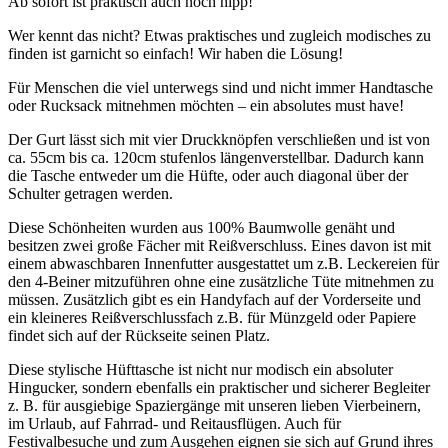
Ab sofort ist praktisch auch noch hipp!
Wer kennt das nicht? Etwas praktisches und zugleich modisches zu
finden ist garnicht so einfach! Wir haben die Lösung!
Für Menschen die viel unterwegs sind und nicht immer Handtasche
oder Rucksack mitnehmen möchten – ein absolutes must have!
Der Gurt lässt sich mit vier Druckknöpfen verschließen und ist von
ca. 55cm bis ca. 120cm stufenlos längenverstellbar. Dadurch kann
die Tasche entweder um die Hüfte, oder auch diagonal über der
Schulter getragen werden.
Diese Schönheiten wurden aus 100% Baumwolle genäht und
besitzen zwei große Fächer mit Reißverschluss. Eines davon ist mit
einem abwaschbaren Innenfutter ausgestattet um z.B. Leckereien für
den 4-Beiner mitzuführen ohne eine zusätzliche Tüte mitnehmen zu
müssen. Zusätzlich gibt es ein Handyfach auf der Vorderseite und
ein kleineres Reißverschlussfach z.B. für Münzgeld oder Papiere
findet sich auf der Rückseite seinen Platz.
Diese stylische Hüfttasche ist nicht nur modisch ein absoluter
Hingucker, sondern ebenfalls ein praktischer und sicherer Begleiter
z. B. für ausgiebige Spaziergänge mit unseren lieben Vierbeinern,
im Urlaub, auf Fahrrad- und Reitausflügen. Auch für
Festivalbesuche und zum Ausgehen eignen sie sich auf Grund ihres