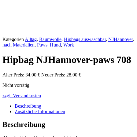
Kategorien
Alltag
,
Baumwolle
,
Hipbags auswaschbar
,
NJHannover
,
nach Materialien
,
Paws
,
Hund
,
Work
Hipbag NJHannover-paws 708
Ursprünglicher
Aktueller
Alter Preis:
34,00
€
Neuer Preis:
28,00
€
Preis
Preis
Nicht vorrätig
war:
ist:
34,00 €
28,00 €.
zzgl. Versandkosten
Beschreibung
Zusätzliche Informationen
Beschreibung