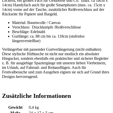
Leckerli, ein großes Fach für Geldbörse und Co. (max. ca 18cm x
14cm) Handyfach auch für große Smartphones (max. ca. 15cm x
14cm) vorne auf der Tasche, zusätzlicher Reißverschluss auf der
Rückseite für Papiere und Bargeld.
Material: Baumwolle / Canvas
Verschluss: Druckknöpfe /Reißverschlüsse
Beschläge: Edelstahl
Gurtlänge: ca. 88 cm bis ca. 118cm (stufenlos
längenverstellbar)
Verlängerbar mit passender Gurtverlängerung (nicht enthalten)
Diese stylische Hüfttasche ist nicht nur modisch ein absoluter
Hingucker, sondern ebenfalls ein praktischer und sicherer Begleiter
z. B. für ausgiebige Spaziergänge mit unseren lieben Vierbeinern,
im Urlaub, auf Fahrrad- und Reitausflügen. Auch für
Festivalbesuche und zum Ausgehen eignen sie sich auf Grund ihres
Designs hervorragend.
Zusätzliche Informationen
Gewicht
0,4 kg
Maße
24 × 17 × 5 cm