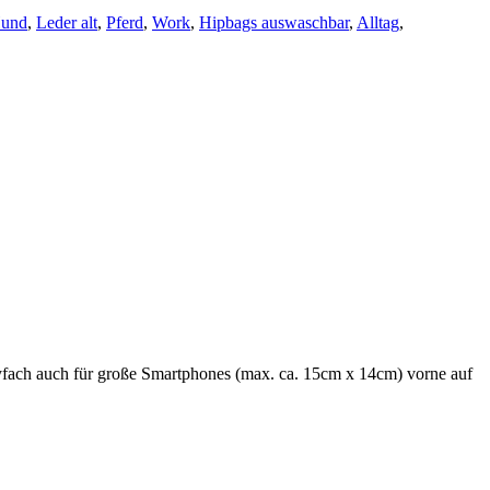
und
,
Leder alt
,
Pferd
,
Work
,
Hipbags auswaschbar
,
Alltag
,
yfach auch für große Smartphones (max. ca. 15cm x 14cm) vorne auf