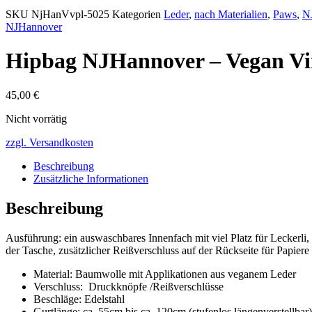
SKU
NjHanVvpl-5025
Kategorien
Leder
,
nach Materialien
,
Paws
,
N
NJHannover
Hipbag NJHannover – Vegan Vi
45,00
€
Nicht vorrätig
zzgl. Versandkosten
Beschreibung
Zusätzliche Informationen
Beschreibung
Ausführung: ein auswaschbares Innenfach mit viel Platz für Leckerl
der Tasche, zusätzlicher Reißverschluss auf der Rückseite für Papiere
Material: Baumwolle mit Applikationen aus veganem Leder
Verschluss: Druckknöpfe /Reißverschlüsse
Beschläge: Edelstahl
Gurtlänge: ca. 55cm bis ca. 120cm (stufenlos längenverstellbar)