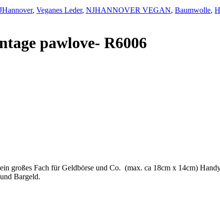
JHannover
,
Veganes Leder
,
NJHANNOVER VEGAN
,
Baumwolle
,
H
ntage pawlove- R6006
i, ein großes Fach für Geldbörse und Co. (max. ca 18cm x 14cm) Hand
 und Bargeld.