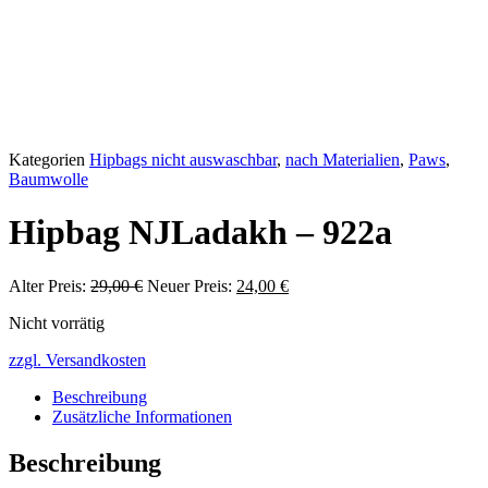
Kategorien
Hipbags nicht auswaschbar
,
nach Materialien
,
Paws
,
Baumwolle
Hipbag NJLadakh – 922a
Alter Preis:
29,00
€
Ursprünglicher
Neuer Preis:
24,00
€
Aktueller
Preis
Preis
Nicht vorrätig
war:
ist:
29,00 €
24,00 €.
zzgl. Versandkosten
Beschreibung
Zusätzliche Informationen
Beschreibung