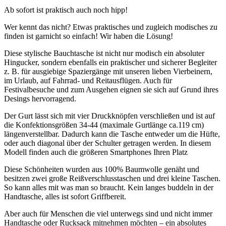
Ab sofort ist praktisch auch noch hipp!
Wer kennt das nicht? Etwas praktisches und zugleich modisches zu
finden ist garnicht so einfach! Wir haben die Lösung!
Diese stylische Bauchtasche ist nicht nur modisch ein absoluter
Hingucker, sondern ebenfalls ein praktischer und sicherer Begleiter
z. B. für ausgiebige Spaziergänge mit unseren lieben Vierbeinern,
im Urlaub, auf Fahrrad- und Reitausflügen. Auch für
Festivalbesuche und zum Ausgehen eignen sie sich auf Grund ihres
Desings hervorragend.
Der Gurt lässt sich mit vier Druckknöpfen verschließen und ist auf
die Konfektionsgrößen 34-44 (maximale Gurtlänge ca.119 cm)
längenverstellbar. Dadurch kann die Tasche entweder um die Hüfte,
oder auch diagonal über der Schulter getragen werden. In diesem
Modell finden auch die größeren Smartphones Ihren Platz
Diese Schönheiten wurden aus 100% Baumwolle genäht und
besitzen zwei große Reißverschlusstaschen und drei kleine Taschen.
So kann alles mit was man so braucht. Kein langes buddeln in der
Handtasche, alles ist sofort Griffbereit.
Aber auch für Menschen die viel unterwegs sind und nicht immer
Handtasche oder Rucksack mitnehmen möchten – ein absolutes