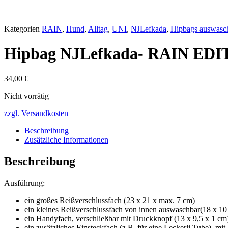
Kategorien
RAIN
,
Hund
,
Alltag
,
UNI
,
NJLefkada
,
Hipbags auswasc
Hipbag NJLefkada- RAIN EDI
34,00
€
Nicht vorrätig
zzgl. Versandkosten
Beschreibung
Zusätzliche Informationen
Beschreibung
Ausführung:
ein großes Reißverschlussfach (23 x 21 x max. 7 cm)
ein kleines Reißverschlussfach von innen auswaschbar(18 x 10
ein Handyfach, verschließbar mit Druckknopf (13 x 9,5 x 1 cm
ein zusätzliches Einsteckfach (z.B. für eine Leckerli Tube), mit