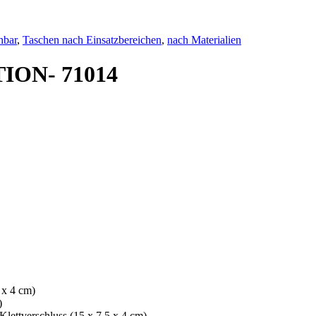
hbar
,
Taschen nach Einsatzbereichen
,
nach Materialien
TION- 71014
 x 4 cm)
)
 Klettverschluss (15 x 7,5 x 4 cm)