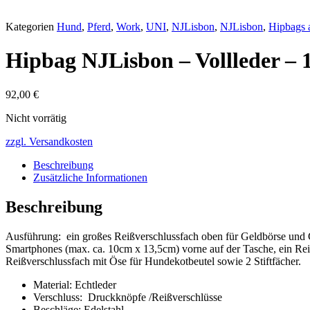
Kategorien
Hund
,
Pferd
,
Work
,
UNI
,
NJLisbon
,
NJLisbon
,
Hipbags 
Hipbag NJLisbon – Vollleder – 
92,00
€
Nicht vorrätig
zzgl. Versandkosten
Beschreibung
Zusätzliche Informationen
Beschreibung
Ausführung: ein großes Reißverschlussfach oben für Geldbörse und C
Smartphones (max. ca. 10cm x 13,5cm) vorne auf der Tasche, ein Reiß
Reißverschlussfach mit Öse für Hundekotbeutel sowie 2 Stiftfächer.
Material: Echtleder
Verschluss: Druckknöpfe /Reißverschlüsse
Beschläge: Edelstahl