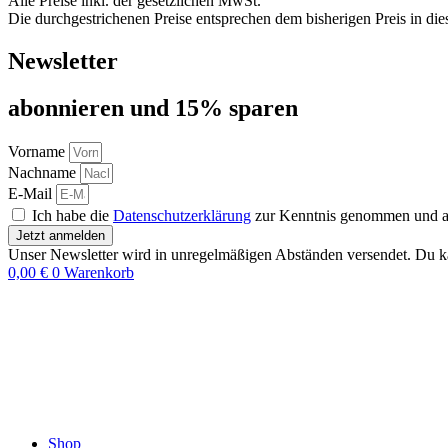
Alle Preise inkl. der gesetzlichen MwSt.
Die durchgestrichenen Preise entsprechen dem bisherigen Preis in di
Newsletter
abon­nie­ren und 15% sparen
Vorname
Nachname
E-Mail
Ich habe die
Datenschutzerklärung
zur Kenntnis genommen und akz
Jetzt anmelden
Unser Newsletter wird in unregelmäßigen Abständen versendet. Du ka
0,00
€
0
Warenkorb
Shop