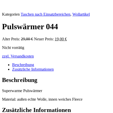
Kategorien
Taschen nach Einsatzbereichen
,
Wollartikel
Pulswärmer 044
Alter Preis:
29,00
€
Ursprünglicher
Neuer Preis:
19,00
€
Aktueller
Preis
Preis
Nicht vorrätig
war:
ist:
29,00 €
19,00 €.
zzgl. Versandkosten
Beschreibung
Zusätzliche Informationen
Beschreibung
Superwarme Pulswärmer
Material: außen echte Wolle, innen weiches Fleece
Zusätzliche Informationen