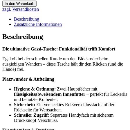
Allrounder
In den Warenkorb
Hipbag
zzgl. Versandkosten
Freiburg
(754)
Beschreibung
mit
Zusätzliche Informationen
2
auswaschbaren
Beschreibung
Hauptfächern
Menge
Die ultimative Gassi-Tasche: Funktionalität trifft Komfort
Egal ob bei der schnellen Runde um den Block oder beim
ausgiebigen Wandern – diese Tasche hält dir den Rücken (und die
Hände) frei.
Platzwunder & Aufteilung
Hygiene & Ordnung:
Zwei Hauptfächer mit
flüssigkeitsabweisendem Innenfutter
– perfekt für Leckerlis
und benutzte Kotbeutel.
Sicherheit:
Ein verstecktes Reißverschlussfach auf der
Rückseite für Wertsachen.
Schneller Zugriff:
Separates Handyfach mit sicherem
Druckknopf-Verschluss.