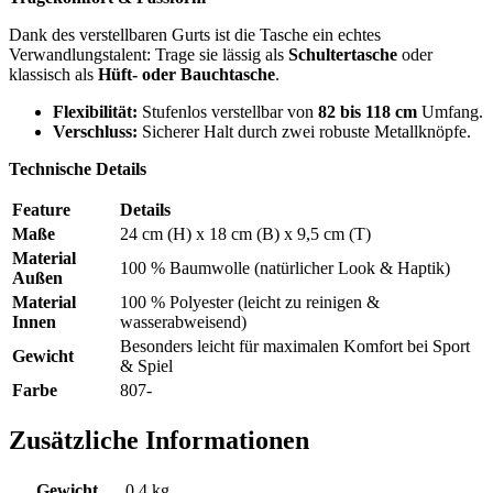
Dank des verstellbaren Gurts ist die Tasche ein echtes
Verwandlungstalent: Trage sie lässig als
Schultertasche
oder
klassisch als
Hüft- oder Bauchtasche
.
Flexibilität:
Stufenlos verstellbar von
82 bis 118 cm
Umfang.
Verschluss:
Sicherer Halt durch zwei robuste Metallknöpfe.
Technische Details
Feature
Details
Maße
24 cm (H) x 18 cm (B) x 9,5 cm (T)
Material
100 % Baumwolle (natürlicher Look & Haptik)
Außen
Material
100 % Polyester (leicht zu reinigen &
Innen
wasserabweisend)
Besonders leicht für maximalen Komfort bei Sport
Gewicht
& Spiel
Farbe
807-
Zusätzliche Informationen
Gewicht
0,4 kg