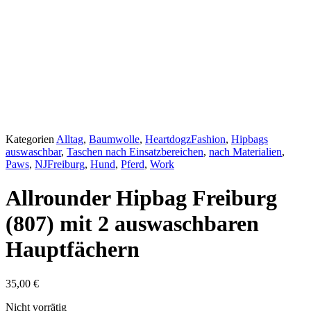
Kategorien
Alltag
,
Baumwolle
,
HeartdogzFashion
,
Hipbags
auswaschbar
,
Taschen nach Einsatzbereichen
,
nach Materialien
,
Paws
,
NJFreiburg
,
Hund
,
Pferd
,
Work
Allrounder Hipbag Freiburg
(807) mit 2 auswaschbaren
Hauptfächern
35,00
€
Nicht vorrätig