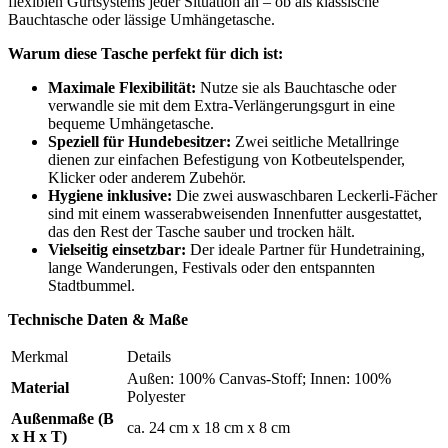
flexiblen Gurtsystems jeder Situation an – ob als klassische
Bauchtasche oder lässige Umhängetasche.
Warum diese Tasche perfekt für dich ist:
Maximale Flexibilität:
Nutze sie als Bauchtasche oder
verwandle sie mit dem Extra-Verlängerungsgurt in eine
bequeme Umhängetasche.
Speziell für Hundebesitzer:
Zwei seitliche Metallringe
dienen zur einfachen Befestigung von Kotbeutelspender,
Klicker oder anderem Zubehör.
Hygiene inklusive:
Die zwei auswaschbaren Leckerli-Fächer
sind mit einem wasserabweisenden Innenfutter ausgestattet,
das den Rest der Tasche sauber und trocken hält.
Vielseitig einsetzbar:
Der ideale Partner für Hundetraining,
lange Wanderungen, Festivals oder den entspannten
Stadtbummel.
Technische Daten & Maße
Merkmal
Details
Außen: 100% Canvas-Stoff; Innen: 100%
Material
Polyester
Außenmaße (B
ca. 24 cm x 18 cm x 8 cm
x H x T)