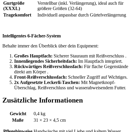
Gurtgröße
Verstellbar (inkl. Verlängerung), ideal auch für
(XXXL)
größere Größen (32-64)
Tragekomfort
Individuell anpassbar durch Gürtelverlängerung
Intelligentes 6-Fächer-System
Behalte immer den Überblick über dein Equipment:
Großes Hauptfach:
Sicherer Stauraum mit Reißverschluss .
Innenliegendes Sicherheitsfach:
Im Hauptfach integriert.
Rückwärtiges Reißverschlussfach:
Für flache Gegenstände
direkt am Körper .
Front-Reißverschlussfach:
Schneller Zugriff auf Wichtiges.
2x Aufgesetzte Leckerli-Taschen:
Mit Magnetknopf-
Überschlag, Reißverschluss und wasserabweisendem Futter.
Zusätzliche Informationen
Gewicht
0,4 kg
Maße
31 × 23 × 4,5 cm
Pflegehinweise
Handwäsche mit viel Liebe und kaltem Wasser