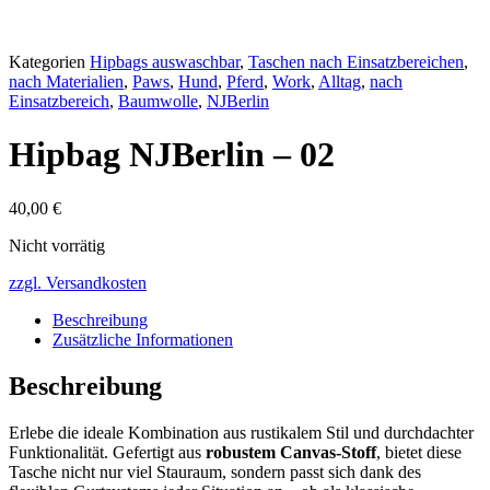
Kategorien
Hipbags auswaschbar
,
Taschen nach Einsatzbereichen
,
nach Materialien
,
Paws
,
Hund
,
Pferd
,
Work
,
Alltag
,
nach
Einsatzbereich
,
Baumwolle
,
NJBerlin
Hipbag NJBerlin – 02
40,00
€
Nicht vorrätig
zzgl. Versandkosten
Beschreibung
Zusätzliche Informationen
Beschreibung
Erlebe die ideale Kombination aus rustikalem Stil und durchdachter
Funktionalität. Gefertigt aus
robustem Canvas-Stoff
, bietet diese
Tasche nicht nur viel Stauraum, sondern passt sich dank des