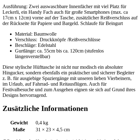
Ausführung: Zwei auswaschbare Innenfächer mit viel Platz für
Leckerli, ein Handy Fach auch für große Smartphones (max. ca
17cm x 12cm) vorne auf der Tasche, zusätzlicher Reißverschluss auf
der Rückseite für Papiere und Bargeld. Schlaufe für Beingurt
Material: Baumwolle
Verschluss: Druckknöpfe /Reißverschlüsse
Beschläge: Edelstahl
Gurtlänge: ca. 55cm bis ca. 120cm (stufenlos
längenverstellbar)
Diese stylische Hüfttasche ist nicht nur modisch ein absoluter
Hingucker, sondern ebenfalls ein praktischer und sicherer Begleiter
z. B. für ausgiebige Spaziergänge mit unseren lieben Vierbeinern,
im Urlaub, auf Fahrrad- und Reitausflügen. Auch für
Festivalbesuche und zum Ausgehen eignen sie sich auf Grund ihres
Designs hervorragend.
Zusätzliche Informationen
Gewicht
0,4 kg
Maße
31 × 23 × 4,5 cm