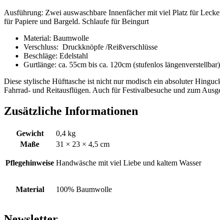
Ausführung: Zwei auswaschbare Innenfächer mit viel Platz für Lecke
für Papiere und Bargeld. Schlaufe für Beingurt
Material: Baumwolle
Verschluss: Druckknöpfe /Reißverschlüsse
Beschläge: Edelstahl
Gurtlänge: ca. 55cm bis ca. 120cm (stufenlos längenverstellbar)
Diese stylische Hüfttasche ist nicht nur modisch ein absoluter Hinguck
Fahrrad- und Reitausflügen. Auch für Festivalbesuche und zum Ausge
Zusätzliche Informationen
Gewicht
0,4 kg
Maße
31 × 23 × 4,5 cm
Pflegehinweise
Handwäsche mit viel Liebe und kaltem Wasser
Material
100% Baumwolle
Newsletter