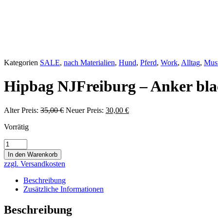
Kategorien
SALE
,
nach Materialien
,
Hund
,
Pferd
,
Work
,
Alltag
,
Mus
Hipbag NJFreiburg – Anker bla
Alter Preis:
35,00
€
Ursprünglicher
Neuer Preis:
30,00
€
Aktueller
Preis
Preis
Vorrätig
war:
ist:
35,00 €
30,00 €.
Hipbag
NJFreiburg
In den Warenkorb
-
zzgl. Versandkosten
Anker
black
Beschreibung
014
Zusätzliche Informationen
Menge
Beschreibung