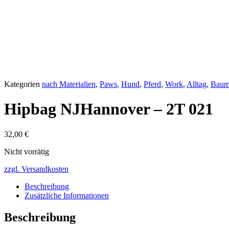
Kategorien
nach Materialien
,
Paws
,
Hund
,
Pferd
,
Work
,
Alltag
,
Baum
Hipbag NJHannover – 2T 021
32,00
€
Nicht vorrätig
zzgl. Versandkosten
Beschreibung
Zusätzliche Informationen
Beschreibung