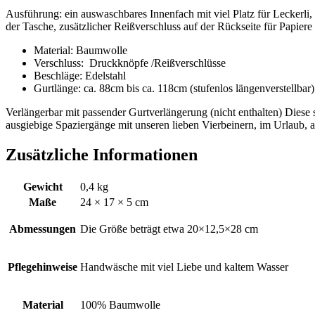
Ausführung: ein auswaschbares Innenfach mit viel Platz für Leckerl
der Tasche, zusätzlicher Reißverschluss auf der Rückseite für Papiere
Material: Baumwolle
Verschluss: Druckknöpfe /Reißverschlüsse
Beschläge: Edelstahl
Gurtlänge: ca. 88cm bis ca. 118cm (stufenlos längenverstellbar)
Verlängerbar mit passender Gurtverlängerung (nicht enthalten) Diese st
ausgiebige Spaziergänge mit unseren lieben Vierbeinern, im Urlaub, 
Zusätzliche Informationen
Gewicht
0,4 kg
Maße
24 × 17 × 5 cm
Abmessungen
Die Größe beträgt etwa 20×12,5×28 cm
Pflegehinweise
Handwäsche mit viel Liebe und kaltem Wasser
Material
100% Baumwolle