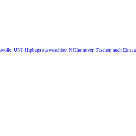
wolle
,
UNI
,
Hipbags auswaschbar
,
NJHannover
,
Taschen nach Einsat