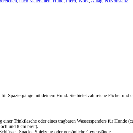
bereichen
,
nach Materialien
,
Hund
,
Pferd
,
Work
,
Alltag
,
NJKonstanz
 für Spaziergänge mit deinem Hund. Sie bietet zahlreiche Fächer und cle
g einer Trinkflasche oder eines tragbaren Wasserspenders für Hunde (
och und 8 cm breit).
 Schlüssel, Snacks, Spielzeug oder persönliche Gegenstände.