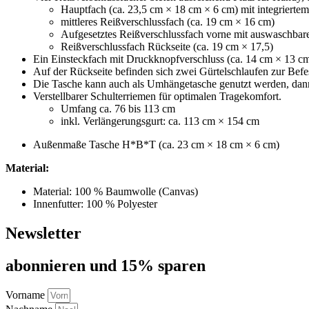
Hauptfach (ca. 23,5 cm × 18 cm × 6 cm) mit integriertem
mittleres Reißverschlussfach (ca. 19 cm × 16 cm)
Aufgesetztes Reißverschlussfach vorne mit auswaschbar
Reißverschlussfach Rückseite (ca. 19 cm × 17,5)
Ein Einsteckfach mit Druckknopfverschluss (ca. 14 cm × 13 cm
Auf der Rückseite befinden sich zwei Gürtelschlaufen zur Befe
Die Tasche kann auch als Umhängetasche genutzt werden, dann i
Verstellbarer Schulterriemen für optimalen Tragekomfort.
Umfang ca. 76 bis 113 cm
inkl. Verlängerungsgurt: ca. 113 cm × 154 cm
Außenmaße Tasche H*B*T (ca. 23 cm × 18 cm × 6 cm)
Material:
Material: 100 % Baumwolle (Canvas)
Innenfutter: 100 % Polyester
Newsletter
abon­nie­ren und 15% sparen
Vorname